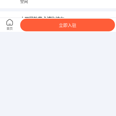
空间
山西国韵艺术博物馆有限公司
立即入驻
山西 太原 小店区 体育路口茂业中心7楼702
首页
山西美腾装饰设计有限公司
山西 太原 万柏林区 华润大厦 T3 36层
北京中盛聚成商贸有限公司太原分公司
山西 太原 迎泽区 太原迎泽区迎泽南街鼎元时代B座
602
山西怡语堂文化传媒有限公司
山西 太原 小店区 山西 太原 小店区